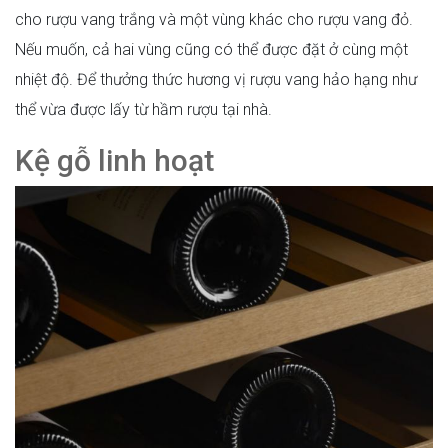
cho rượu vang trắng và một vùng khác cho rượu vang đỏ.
Nếu muốn, cả hai vùng cũng có thể được đặt ở cùng một
nhiệt độ. Để thưởng thức hương vị rượu vang hảo hạng như
thể vừa được lấy từ hầm rượu tại nhà.
Kệ gỗ linh hoạt