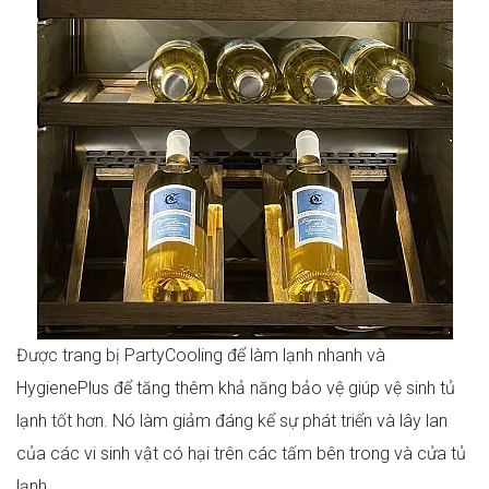
Được trang bị PartyCooling để làm lạnh nhanh và
HygienePlus để tăng thêm khả năng bảo vệ giúp vệ sinh tủ
lạnh tốt hơn. Nó làm giảm đáng kể sự phát triển và lây lan
của các vi sinh vật có hại trên các tấm bên trong và cửa tủ
lạnh.