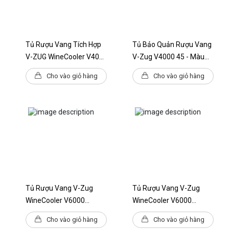
Loại tủ lạnh
Tủ lạnh rượu
Kệ có thể điều chỉnh
Tủ Rượu Vang Tích Hợp
Tủ Bảo Quản Rượu Vang
DẪN ĐẾN
Loại ánh sáng
V-ZUG WineCooler V400
V-Zug V4000 45 - Màu
90cm - Màu Đen Bản Lề
Bạch Kim
43 °C
Cho vào giỏ hàng
Cho vào giỏ hàng
Phạm vi nhiệt độ - Tối đa
Bên Phải
10 °C
Phạm vi nhiệt độ - Tối thiểu
5
Số lượng kệ
Tổng khối lượng
131L
38 chai
Số lượng chai rượu tối đa
Tủ Rượu Vang V-Zug
Tủ Rượu Vang V-Zug
WineCooler V6000
WineCooler V6000
Supreme - Bản Lề Cửa
Supreme - Bản Lề Cửa
Bản lề cửa mặc định
Phải
Cho vào giỏ hàng
Cho vào giỏ hàng
Phải
Trái