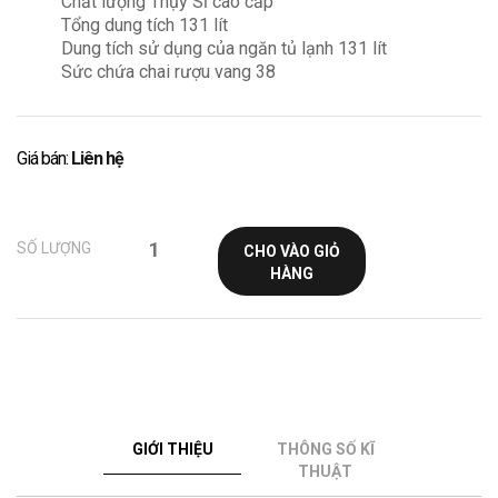
Chất lượng Thụy Sĩ cao cấp
Tổng dung tích 131 lít
Dung tích sử dụng của ngăn tủ lạnh 131 lít
Sức chứa chai rượu vang 38
Giá bán:
Liên hệ
SỐ LƯỢNG
CHO VÀO GIỎ
HÀNG
GIỚI THIỆU
THÔNG SỐ KĨ
THUẬT