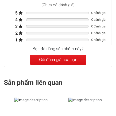
(Chưa có đánh giá)
Số hiệu mẫu
5110200007
5
0 đánh giá
4
45,1kg
0 đánh giá
Trọng lượng (kg)
3
0 đánh giá
566mm
2
0 đánh giá
Độ sâu (mm)
1
0 đánh giá
900mm
Chiều cao (mm)
Bạn đã dùng sản phẩm này?
596mm
Gửi đánh giá của bạn
Chiều rộng (mm)
Kính đen
Màu hoàn thiện
Sản phẩm liên quan
Chiều sâu khi cửa mở: 1156mm
Ghi chú
Kính gương đen
Mô tả màu hoàn thiện
Cửa có sưởi ấm