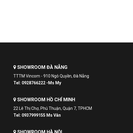
KHÔNG
Cửa đảo ngược
1
Số lượng cửa
Tính năng an toàn
Cửa có thể khóa
Nước xuất xứ
SHOWROOM ĐÀ NẴNG
Nguồn gốc
Thụy Sĩ
TTTM Vincom - 910 Ngô Quyền, Đà Nẵng
Tel: 0928766222 -Ms My
SHOWROOM HỒ CHÍ MINH
22 Lê Thị Chợ, Phú Thuận, Quận 7, TPHCM
Tel: 0937999155 Ms Vân
SHOWROOM HÀ NỘI