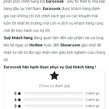
phân phối chính hãng bởi
Eurocook
- siêu thị thiết bị nhà bếp
hàng đầu tại Việt Nam.
Eurocook
được khách hàng đánh
giá cao không chỉ bởi chính sách giá và các khuyến mãi
luôn tốt nhất thị trường, mà còn vì dịch vụ khách hàng cùng
chế độ bảo hành cực kỳ tốt.
Quý khách hàng
đang quan tâm đến sản phẩm xin vui lòng
liên hệ ngay số
Hotline
hoặc đến
Showroom
gần nhất để
nhận tư vấn từ đội ngũ nhân viên giàu kinh nghiệm của chúng
tôi.
Eurocook hân hạnh được phục vụ Quý khách hàng !
Chiều cao hốc 450mm
Chiều cao hốc tối đa 450mm
(Chưa có đánh giá)
Chiều rộng hốc 560mm
Chiều rộng hốc tối đa 568mm
5
0 đánh giá
Độ sâu ngách 560mm
4
0 đánh giá
Chiều cao thiết bị 454mm
Kích thước
3
0 đánh giá
Chiều cao thiết bị tối đa 454mm