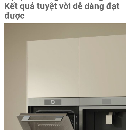
Kết quả tuyệt vời dễ dàng đạt
được