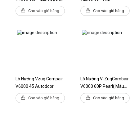
Nguồn sáng phải được thay thế bởi một
Nhiệt Phân
chuyên gia: Đúng
Cho vào giỏ hàng
Cho vào giỏ hàng
Quy định về nguồn sáng: Đúng
Lớp hiệu quả năng lượng: A+
Tiêu thụ năng lượng - nấu ăn thông
thường: 0,73 kWh
Tiêu thụ năng lượng - nấu đối lưu/nấu
bằng không khí nóng: 0,68 kWh
Tiêu thụ năng lượng của quá trình tự
làm sạch nhiệt phân: 3,1 kWh
Loại kết nối (1): 380-415 V 2N~
Loại kết nối (2): 220-240V~
Lò Nướng Vzug Compair
Lò Nướng V-ZugCombair
Tần số (1): 50Hz
V6000 45 Autodoor
V6000 60P Pearl( Màu
Tần số (2): 50Hz
Tải kết nối (1): 3,4kW
Ngọc Trai) - Làm Sạch
Cho vào giỏ hàng
Cho vào giỏ hàng
Tải kết nối (2): 3,4kW
Nhiệt Phân
Bảo vệ cầu chì (1): 10 A
Bảo vệ cầu chì (2): 16 A
Loại phích cắm: ổ cắm